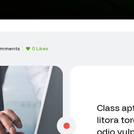
mments
0
Likes
Class apt
litora to
odio vul