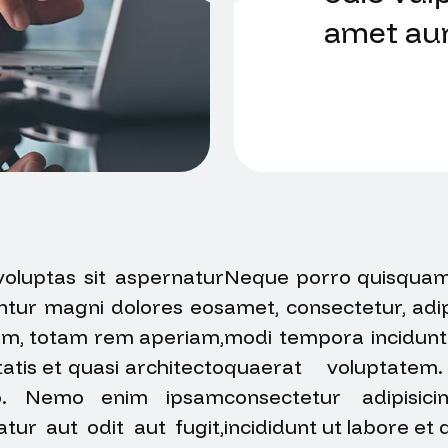
amet au
luptas sit aspernatur
Neque porro quisquam e
untur magni dolores eos
amet, consectetur, adi
ium, totam rem aperiam,
modi tempora incidunt
atis et quasi architecto
quaerat voluptate
bo. Nemo enim ipsam
consectetur adipisi
tur aut odit aut fugit,
incididunt ut labore et