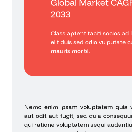
Global Market CAG
2033
Class aptent taciti socios ad 
elit duis sed odio vulputate 
mauris morbi.
Nemo enim ipsam voluptatem quia vo
aut odit aut fugit, sed quia consequ
qui ratione voluptatem sequi audant