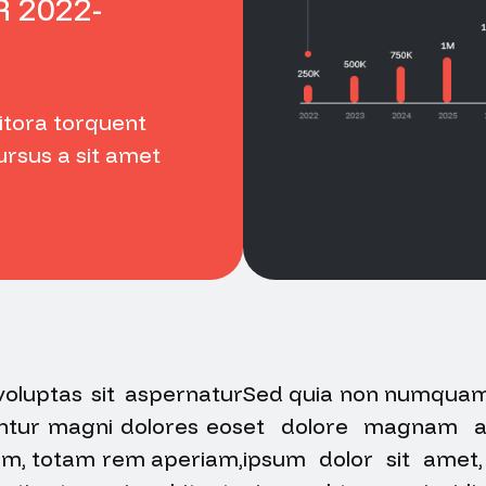
R 2022-
litora torquent
cursus a sit amet
luptas sit aspernatur
Sed quia non numquam 
untur magni dolores eos
et dolore magnam a
ium, totam rem aperiam,
ipsum dolor sit amet, 