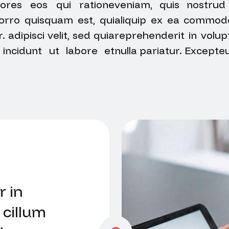
ores eos qui ratione
veniam, quis nostrud 
orro quisquam est, qui
aliquip ex ea commodo
adipisci velit, sed quia
reprehenderit in volupt
ncidunt ut labore et
nulla pariatur. Excepte
r in
 cillum