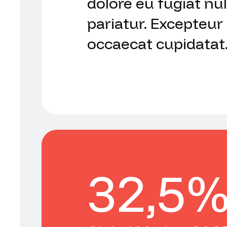
dolore eu fugiat nul
pariatur. Excepteur 
occaecat cupidatat
32,5