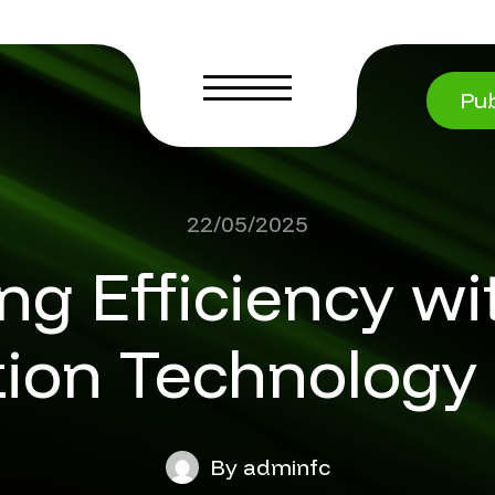
+971
Pub
info
+971
info
22/05/2025
ng Efficiency wi
tion Technology
By adminfc