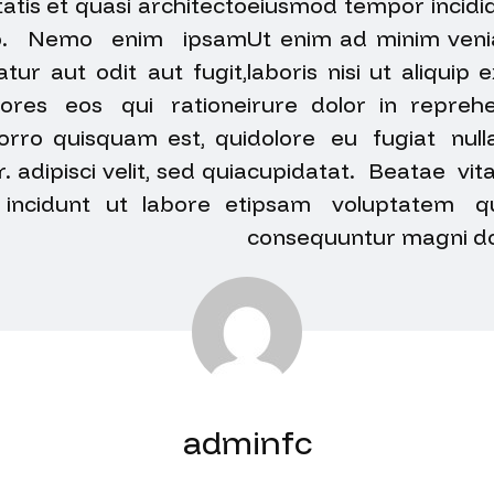
atis et quasi architecto
eiusmod tempor incidid
bo. Nemo enim ipsam
Ut enim ad minim venia
tur aut odit aut fugit,
laboris nisi ut aliqui
ores eos qui ratione
irure dolor in reprehe
orro quisquam est, qui
dolore eu fugiat null
adipisci velit, sed quia
cupidatat. Beatae vi
ncidunt ut labore et
ipsam voluptatem qu
consequuntur magni do
adminfc