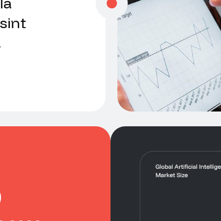
la
sint
.
%