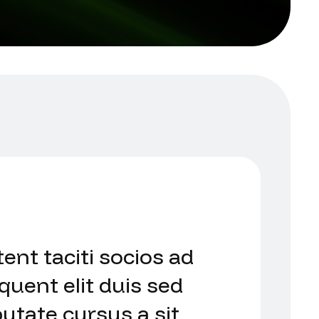
ent taciti socios ad
rquent elit duis sed
putate cursus a sit